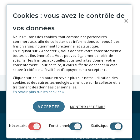
Cookies : vous avez le contrôle de
˟
vos données
Nous utilisons des cookies, tout comme nos partenaires
commerciaux, afin de collecter des informations sur vous à des
fins diverses, notamment fonctionnel et statistique.
En cliquant sur « Accepter », vous donnez votre consentement à
toutes les fins énoncées. Vous pouvez également choisir de
spécifier les finalités auxquelles vous souhaitez donner votre
consentement. Pour ce faire, il vous suffit de décocher la case
située à côté de la finalité et d'appuyer sur « Accepter ».
Cliquez sur ce lien pour en savoir plus sur notre utilisation des
cookies et des autres technologies, ainsi que sur la collecte et le
traitement des données personnelles.
En savoir plus sur les cookies »
Suivez-nous sur
F
I
T
Y
L
ACCEPTER
MONTRER LES DÉTAILS
a
n
i
o
i
c
s
k
u
n
CONTACT
CGU – Patient
CGU – Médecin
Nécessaire
Fonctionnel
Statistique
e
t
T
T
k
MENTIONS LEGALES
POLITIQUE DE CONFIDENTIALITE
b
a
o
u
e
POLITIQUE DE COOKIES
ESPACE ADMINISTRATEURS